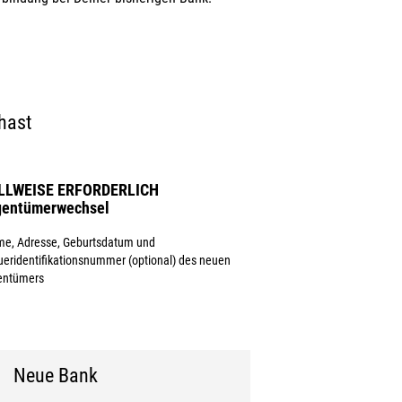
hast
LLWEISE ERFORDERLICH
gentümerwechsel
e, Adresse, Geburtsdatum und
ueridentifikationsnummer (optional) des neuen
entümers
Neue Bank