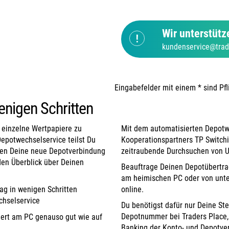
Wir unterstütz
kundenservice@trad
Eingabefelder mit einem * sind Pf
enigen Schritten
 einzelne Wertpapiere zu
Mit dem automatisierten Depotw
epotwechselservice teilst Du
Kooperationspartners TP Switchi
ten Deine neue Depotverbindung
zeitraubende Durchsuchen von U
den Überblick über Deinen
Beauftrage Deinen Depotübertrag
am heimischen PC oder von unt
g in wenigen Schritten
online.
chselservice
Du benötigst dafür nur Deine Ste
Depotnummer bei Traders Place,
niert am PC genauso gut wie auf
Banking der Konto- und Depotver